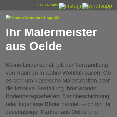
Menü überspringen
0175/4184993
Menü überspringen
Qualität & Zuverlässigkeit
Ihr Malermeister
aus Oelde
Meine Leidenschaft gilt der Verwandlung
von Räumen in wahre Wohlfühloasen. Ob
es sich um klassische Malerarbeiten oder
die kreative Gestaltung Ihrer Wände,
Bodenbelagsarbeiten, Dachbeschichtung
oder fugenlose Bäder handelt – ich bin Ihr
zuverlässiger Partner aus Oelde und