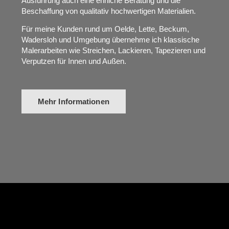
Ausführung auch eine ehrliche Beratung und die
Beschaffung von qualitativ hochwertigen Materialien.
Für meine Kunden rund um Oelde, Lette, Beckum,
Wadersloh und Umgebung übernehme ich klassische
Malerarbeiten wie Streichen, Lackieren, Tapezieren und
Verputzen für Innen und Außen.
Mehr Informationen